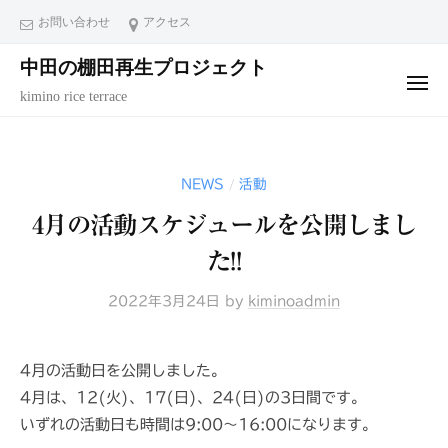
コ
ュ
お問い合わせ
アクセス
ー
ン
中田の棚田再生プロジェクト
テ
メ
ン
kimino rice terrace
ニ
ュ
ツ
ー
へ
ス
NEWS
活動
/
キ
4月の活動スケジュールを公開しまし
ッ
プ
た!!
2022年3月24日
by
kiminoadmin
4月の活動日を公開しました。
4月は、12(火)、17(日)、24(日)の3日間です。
いずれの活動日も時間は9:00～16:00になります。