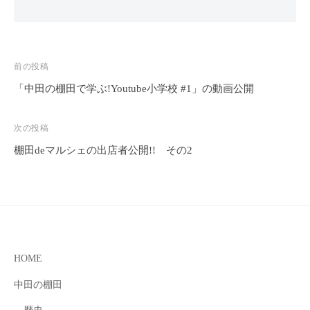
投
前の投稿
稿
「中田の棚田で学ぶ!Youtube小学校 #1」の動画公開
ナ
ビ
次の投稿
ゲ
棚田deマルシェの出店者公開!! その2
ー
シ
ョ
ン
HOME
中田の棚田