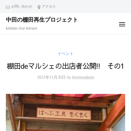
コ
ュ
お問い合わせ
アクセス
ー
ン
中田の棚田再生プロジェクト
テ
メ
ン
kimino rice terrace
ニ
ュ
ツ
ー
へ
ス
イベント
キ
棚田deマルシェの出店者公開!! その1
ッ
プ
2021年11月30日
by
kiminoadmin