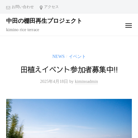
コ
ュ
お問い合わせ
アクセス
ー
ン
中田の棚田再生プロジェクト
テ
メ
ン
kimino rice terrace
ニ
ュ
ツ
ー
へ
ス
NEWS
イベント
/
キ
田植えイベント参加者募集中!!
ッ
プ
2025年4月18日
by
kiminoadmin