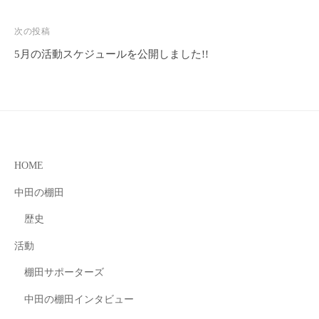
ナ
ビ
次の投稿
ゲ
5月の活動スケジュールを公開しました!!
ー
シ
ョ
ン
HOME
中田の棚田
歴史
活動
棚田サポーターズ
中田の棚田インタビュー