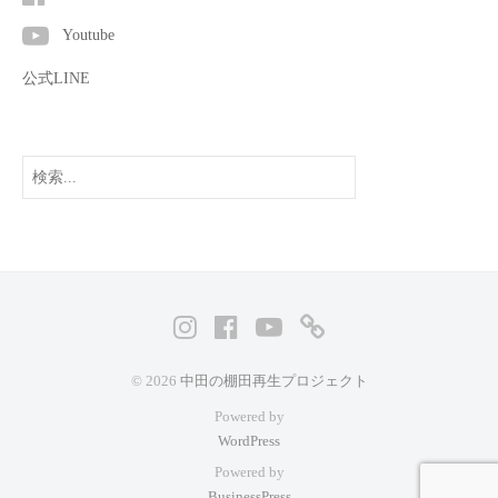
Youtube
公式LINE
検
索
Instagram
facebook
Youtube
公
式
© 2026
中田の棚田再生プロジェクト
LINE
Powered by
WordPress
Powered by
BusinessPress