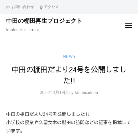
コ
ュ
お問い合わせ
アクセス
ー
ン
中田の棚田再生プロジェクト
テ
メ
ン
kimino rice terrace
ニ
ュ
ツ
ー
へ
ス
NEWS
キ
中田の棚田だより24号を公開しまし
ッ
た!!
プ
2025年3月19日
by
kiminoadmin
中田の棚田だより24号を公開しました!!
小学校の授業や久留女木の棚田の訪問などの記事を掲載して
います。